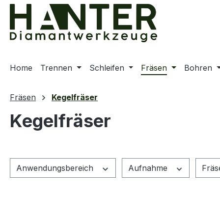
m Hauptinhalt springen
Zur Suche springen
Zur Hauptnavigation springen
Home
Trennen
Schleifen
Fräsen
Bohren
Fräsen
Kegelfräser
Kegelfräser
Anwendungsbereich
Aufnahme
Fräs