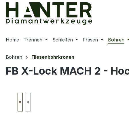
m Hauptinhalt springen
Zur Suche springen
Zur Hauptnavigation springen
Home
Trennen
Schleifen
Fräsen
Bohren
Bohren
Fliesenbohrkronen
FB X-Lock MACH 2 - Hoc
Bildergalerie überspringen